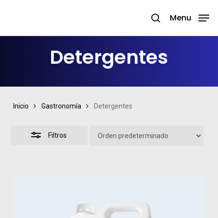
Skip
Menu
search
to
Close
Close
main
Filters
Menu
Detergentes
content
Inicio
Gastronomía
Detergentes
Filtros