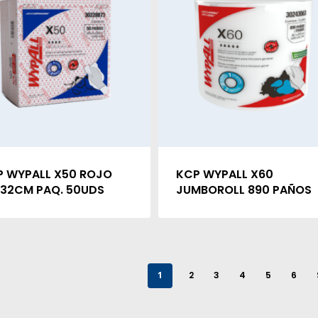
P WYPALL X50 ROJO
KCP WYPALL X60
x32CM PAQ. 50UDS
JUMBOROLL 890 PAÑOS
1
2
3
4
5
6