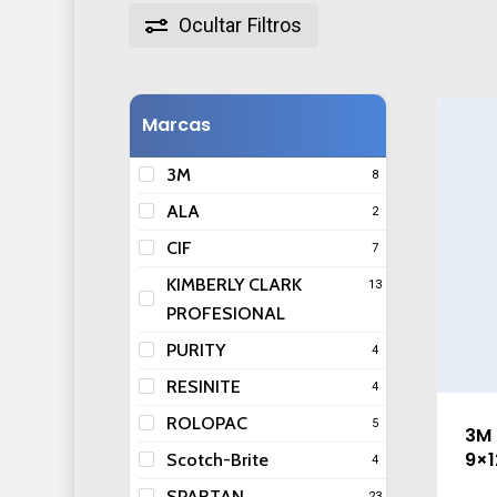
Ocultar
Filtros
Marcas
3M
8
ALA
2
CIF
7
KIMBERLY CLARK
13
PROFESIONAL
PURITY
4
RESINITE
4
ROLOPAC
5
3M 
9×
Scotch-Brite
4
SPARTAN
23