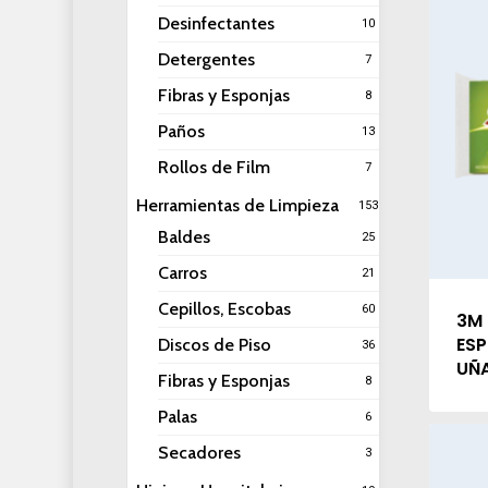
Desinfectantes
10
Detergentes
7
Fibras y Esponjas
8
Paños
13
Rollos de Film
7
Herramientas de Limpieza
153
Baldes
25
Carros
21
Cepillos, Escobas
60
3M
ESP
Discos de Piso
36
UÑ
Fibras y Esponjas
8
Palas
6
Secadores
3