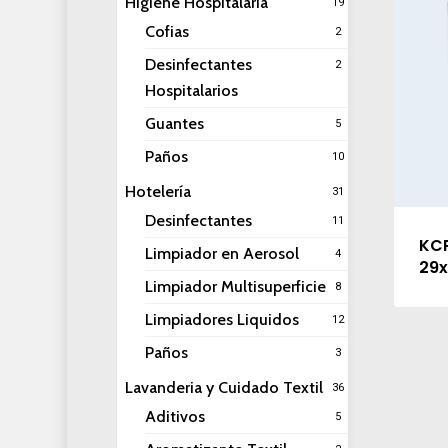
Higiene Hospitalaria
19
Cofias
2
Desinfectantes
2
Hospitalarios
Guantes
5
Paños
10
Hotelería
31
Desinfectantes
11
KC
Limpiador en Aerosol
4
29
Limpiador Multisuperficie
8
Limpiadores Liquidos
12
Paños
3
Lavanderia y Cuidado Textil
36
Aditivos
5