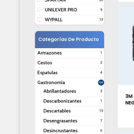
UNILEVER PRO
9
WYPALL
13
Categorías De Producto
Armazones
1
Cestos
2
Espatulas
4
Gastronomía
66
Abrillantadores
2
3M 
Descarbonizantes
1
NEG
Descartables
13
Desengrasantes
7
Desincrustantes
6