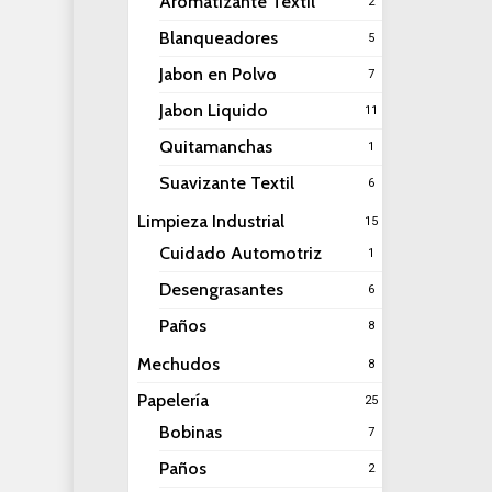
Aromatizante Textil
2
Blanqueadores
5
Jabon en Polvo
7
Jabon Liquido
11
Quitamanchas
1
Suavizante Textil
6
Limpieza Industrial
15
Cuidado Automotriz
1
Desengrasantes
6
Paños
8
Mechudos
8
Papelería
25
Bobinas
7
Paños
2