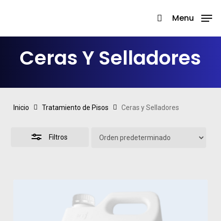
Skip
Menu
search
to
Close
Close
main
Filters
Menu
Ceras Y Selladores
content
Inicio
Tratamiento de Pisos
Ceras y Selladores
Filtros