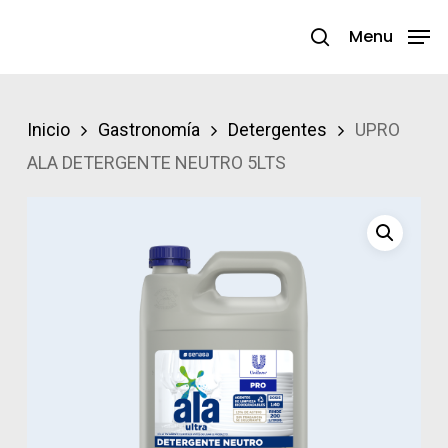
Skip
Menu
search
to
Close
main
Menu
content
Inicio
Gastronomía
Detergentes
UPRO
ALA DETERGENTE NEUTRO 5LTS