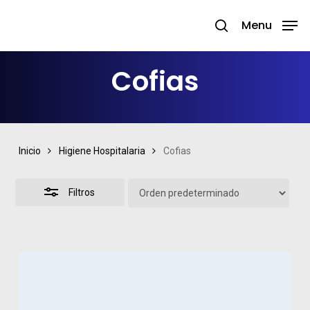
Skip
Menu
search
to
Close
Close
main
Filters
Menu
Cofias
content
Inicio
Higiene Hospitalaria
Cofias
Filtros