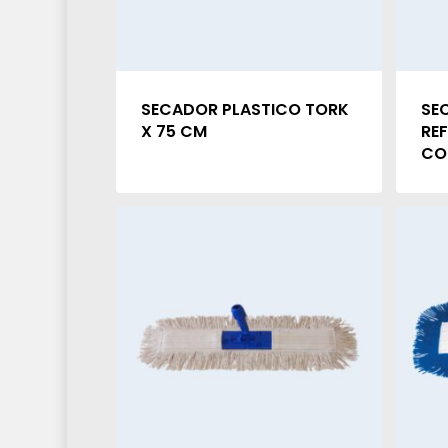
SECADOR PLASTICO TORK
SE
X 75 CM
RE
CO