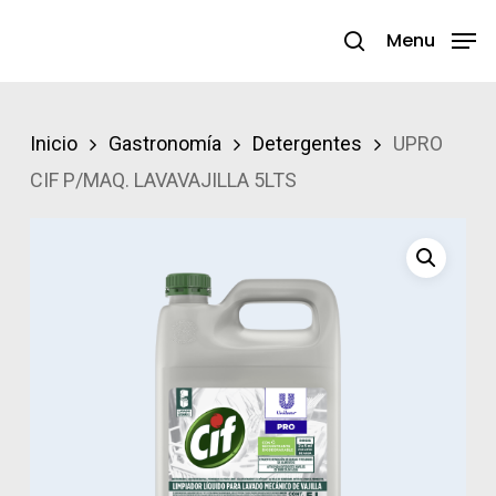
Skip
Menu
search
to
Close
main
Menu
content
Inicio
Gastronomía
Detergentes
UPRO
CIF P/MAQ. LAVAVAJILLA 5LTS