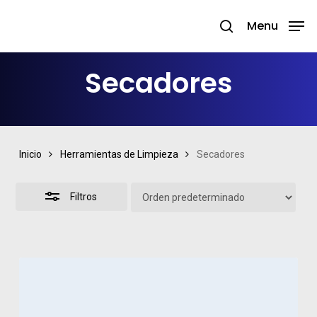
Skip
Menu
search
to
Close
Close
main
Filters
Menu
Secadores
content
Inicio
Herramientas de Limpieza
Secadores
Filtros