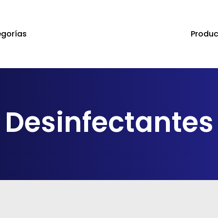
Produc
gorías
a salir
Desinfectantes