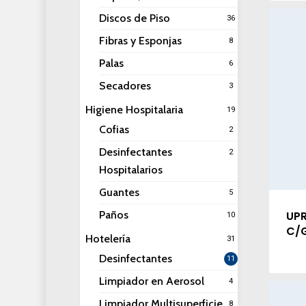
Discos de Piso
36
Fibras y Esponjas
8
Palas
6
Secadores
3
Higiene Hospitalaria
19
Cofias
2
Desinfectantes
2
Hospitalarios
Guantes
5
Paños
UPR
10
C/G
Hotelería
31
Desinfectantes
11
Limpiador en Aerosol
4
Limpiador Multisuperficie
8