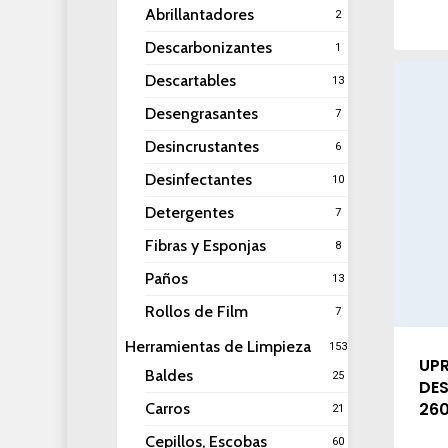
Abrillantadores
2
Descarbonizantes
1
Descartables
13
Desengrasantes
7
Desincrustantes
6
Desinfectantes
10
Detergentes
7
Fibras y Esponjas
8
Paños
13
Rollos de Film
7
Herramientas de Limpieza
153
UPR
Baldes
25
DES
26
Carros
21
Cepillos, Escobas
60