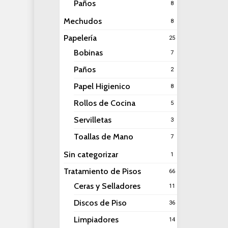
Paños
8
Mechudos
8
Papelería
25
Bobinas
7
Paños
2
Papel Higienico
8
Rollos de Cocina
5
Servilletas
3
Toallas de Mano
7
Sin categorizar
1
Tratamiento de Pisos
66
Ceras y Selladores
11
Discos de Piso
36
Limpiadores
14