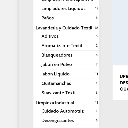
Limpiadores Liquidos
12
Paños
3
Lavanderia y Cuidado Textil
36
Aditivos
5
Aromatizante Textil
2
Blanqueadores
5
Jabon en Polvo
7
Jabon Liquido
11
UPR
DES
Quitamanchas
1
CUA
Suavizante Textil
6
Limpieza Industrial
15
Cuidado Automotriz
1
Desengrasantes
6