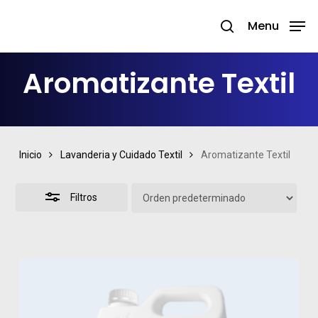
Skip
Menu
search
to
Close
Close
main
Filters
Menu
Aromatizante Textil
content
Inicio
Lavanderia y Cuidado Textil
Aromatizante Textil
Filtros