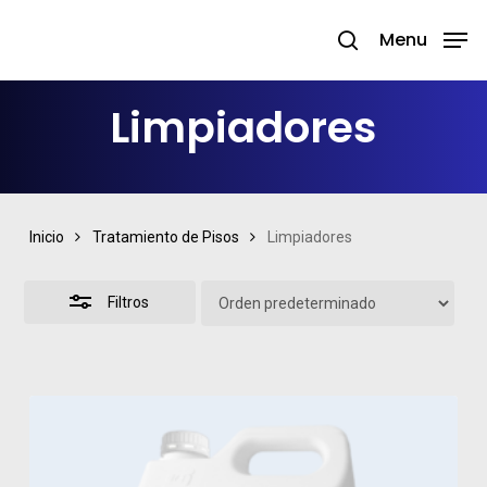
Skip
Menu
search
to
Close
Close
main
Filters
Menu
Limpiadores
content
Inicio
Tratamiento de Pisos
Limpiadores
Filtros