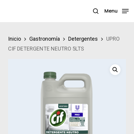
Skip
Menu
search
to
Close
main
Menu
content
Inicio
Gastronomía
Detergentes
UPRO
CIF DETERGENTE NEUTRO 5LTS