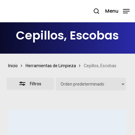
Skip
Menu
search
to
Close
Close
main
Filters
Menu
Cepillos, Escobas
content
Inicio
Herramientas de Limpieza
Cepillos, Escobas
Filtros