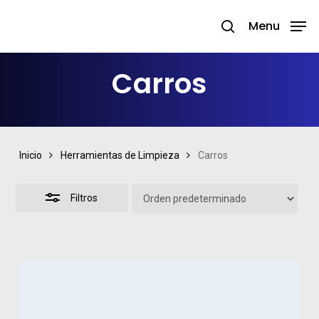
Skip
Menu
search
to
Close
Close
main
Filters
Menu
Carros
content
Inicio
Herramientas de Limpieza
Carros
Filtros