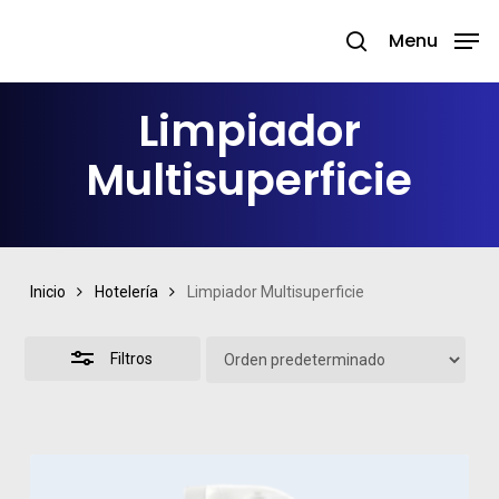
Skip
Menu
search
to
Close
Close
main
Filters
Menu
Limpiador
content
Multisuperficie
Inicio
Hotelería
Limpiador Multisuperficie
Filtros