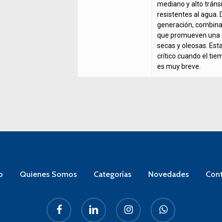
mediano y alto tránsi
resistentes al agua.
generación, combina
que promueven una r
secas y oleosas. Esta
crítico cuando el tie
es muy breve.
o
Quienes Somos
Categorías
Novedades
Cont
facebook
linkedin
instagram
whatsapp