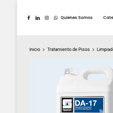
Skip
to
Facebook
Linkedin
Instagram
Whatsapp
Quienes Somos
Cate
main
content
Presione ENTER pra buscar o ESC par
Inicio
Tratamiento de Pisos
Limpiad