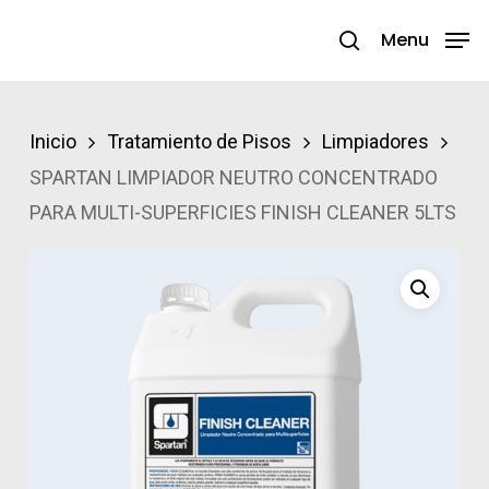
Skip
Menu
search
to
Close
main
Menu
content
Inicio
Tratamiento de Pisos
Limpiadores
SPARTAN LIMPIADOR NEUTRO CONCENTRADO
PARA MULTI-SUPERFICIES FINISH CLEANER 5LTS