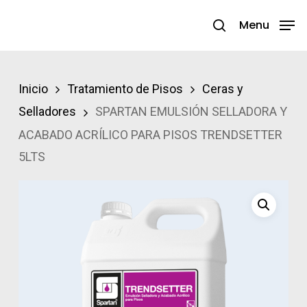
Skip
Menu
search
to
Close
main
Menu
content
Inicio
Tratamiento de Pisos
Ceras y
Selladores
SPARTAN EMULSIÓN SELLADORA Y
ACABADO ACRÍLICO PARA PISOS TRENDSETTER
5LTS