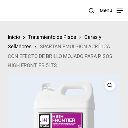
Skip
Menu
search
to
Close
main
Menu
content
Inicio
Tratamiento de Pisos
Ceras y
Selladores
SPARTAN EMULSIÓN ACRÍLICA
CON EFECTO DE BRILLO MOJADO PARA PISOS
HIGH FRONTIER 5LTS