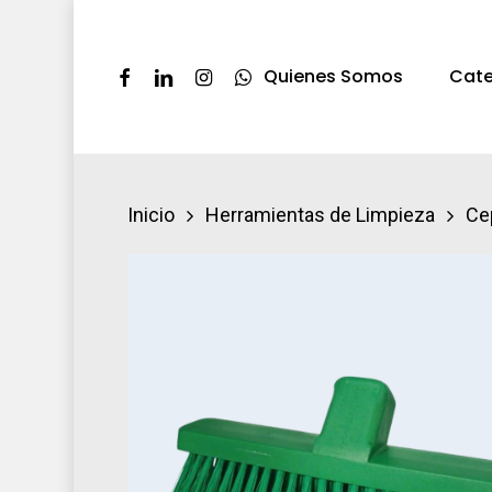
Skip
to
Facebook
Linkedin
Instagram
Whatsapp
Quienes Somos
Cate
main
content
Presione ENTER pra buscar o ESC par
Inicio
Herramientas de Limpieza
Ce