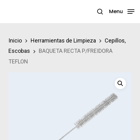
Skip
Menu
search
to
Close
main
Menu
content
Inicio
Herramientas de Limpieza
Cepillos,
Escobas
BAQUETA RECTA P/FREIDORA
TEFLON