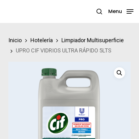
Skip
Menu
search
to
Close
main
Menu
content
Inicio
Hotelería
Limpiador Multisuperficie
UPRO CIF VIDRIOS ULTRA RÁPIDO 5LTS