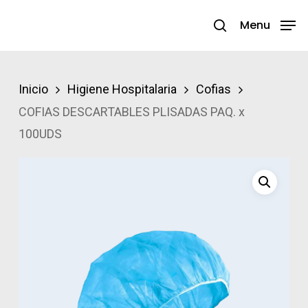
Skip
Menu
search
to
Close
main
Menu
content
Inicio
Higiene Hospitalaria
Cofias
COFIAS DESCARTABLES PLISADAS PAQ. x
100UDS