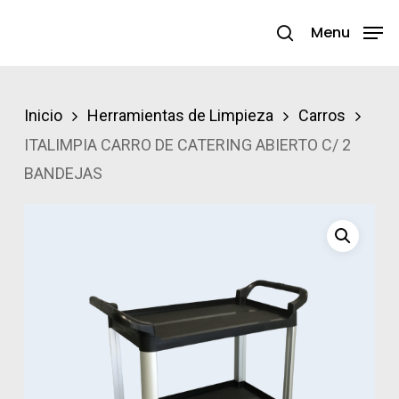
Skip
Menu
search
to
Close
main
Menu
content
Inicio
Herramientas de Limpieza
Carros
ITALIMPIA CARRO DE CATERING ABIERTO C/ 2
BANDEJAS