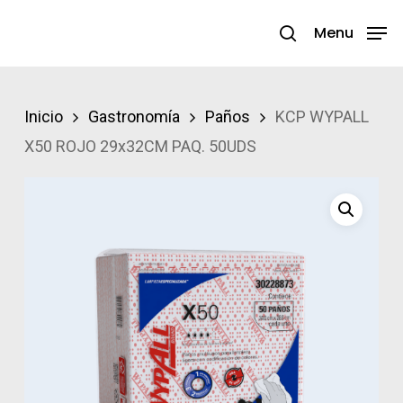
Skip
Menu
search
to
Close
main
Menu
content
Inicio
Gastronomía
Paños
KCP WYPALL
X50 ROJO 29x32CM PAQ. 50UDS