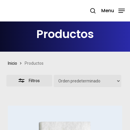
Skip
Menu
search
to
Close
Close
main
Filters
Menu
Productos
content
Inicio
Productos
Filtros