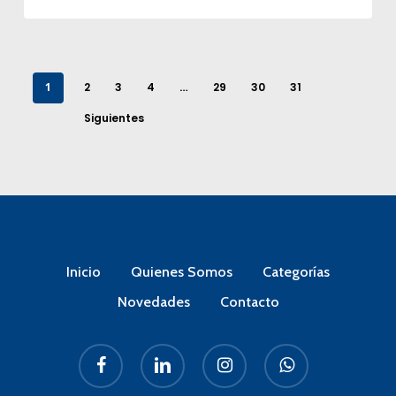
1
2
3
4
…
29
30
31
Siguientes
Inicio
Quienes Somos
Categorías
Novedades
Contacto
facebook
linkedin
instagram
whatsapp