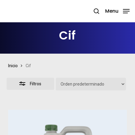
Skip
Menu
search
to
Close
Close
main
Filters
Menu
Cif
content
Inicio
Cif
Filtros