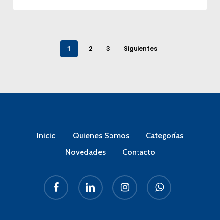
1
2
3
Siguientes
Inicio
Quienes Somos
Categorías
Novedades
Contacto
facebook
linkedin
instagram
whatsapp