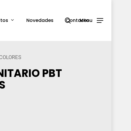
search
tos
Novedades
Contacto
Menu
 COLORES
NITARIO PBT
S