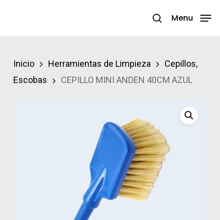
Skip
Menu
search
to
Close
main
Menu
content
Inicio
Herramientas de Limpieza
Cepillos,
Escobas
CEPILLO MINI ANDEN 40CM AZUL