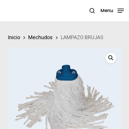
Skip
Menu
search
to
Close
main
Menu
content
Inicio
Mechudos
LAMPAZO BRUJAS