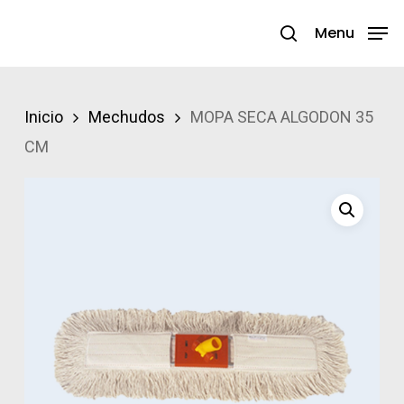
Skip
Menu
search
to
Close
main
Menu
content
Inicio
Mechudos
MOPA SECA ALGODON 35
CM