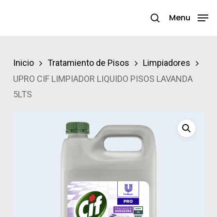
Skip
Menu
search
to
Close
main
Menu
content
Inicio
Tratamiento de Pisos
Limpiadores
UPRO CIF LIMPIADOR LIQUIDO PISOS LAVANDA
5LTS