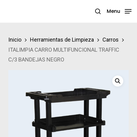
Skip
Menu
search
to
Close
main
Menu
content
Inicio
Herramientas de Limpieza
Carros
ITALIMPIA CARRO MULTIFUNCIONAL TRAFFIC
C/3 BANDEJAS NEGRO