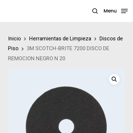
Skip
Menu
search
to
Close
main
Menu
content
Inicio
Herramientas de Limpieza
Discos de
Piso
3M SCOTCH-BRITE 7200 DISCO DE
REMOCION NEGRO N 20