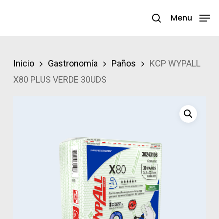
Skip
Menu
search
to
Close
main
Menu
content
Inicio
Gastronomía
Paños
KCP WYPALL
X80 PLUS VERDE 30UDS