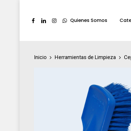
Skip
to
Facebook
Linkedin
Instagram
Whatsapp
Quienes Somos
Cate
main
content
Presione ENTER pra buscar o ESC par
Inicio
Herramientas de Limpieza
Ce