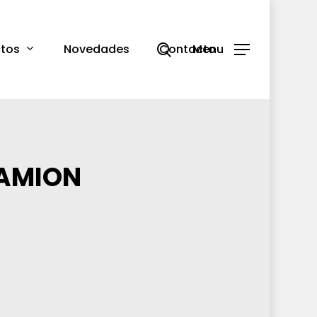
search
tos
Novedades
Contacto
Menu
CAMION