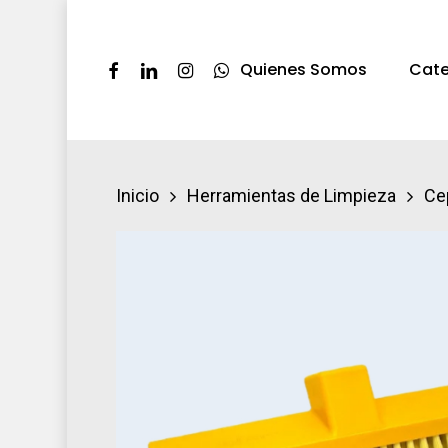
Skip
to
Facebook
Linkedin
Instagram
Whatsapp
Quienes Somos
Cate
main
content
Presione ENTER pra buscar o ESC par
Inicio
Herramientas de Limpieza
Ce