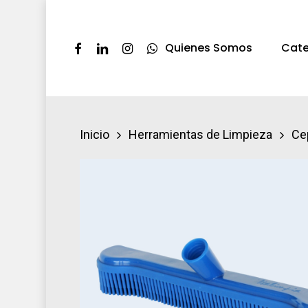
Skip
to
Facebook
Linkedin
Instagram
Whatsapp
Quienes Somos
Cate
main
content
Presione ENTER pra buscar o ESC par
Inicio
Herramientas de Limpieza
Ce