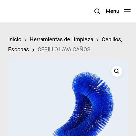
Skip
Menu
search
to
Close
main
Menu
content
Inicio
Herramientas de Limpieza
Cepillos,
Escobas
CEPILLO LAVA CAÑOS