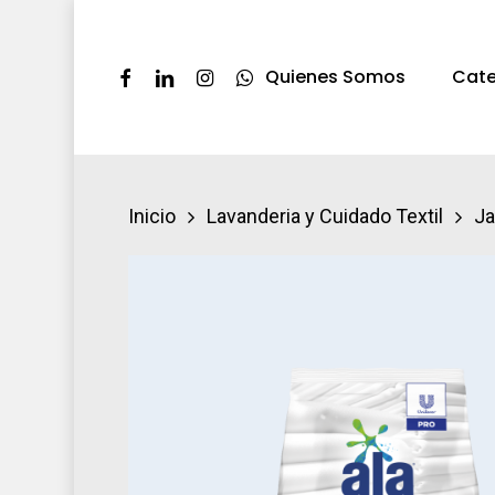
Skip
to
Facebook
Linkedin
Instagram
Whatsapp
Quienes Somos
Cate
main
content
Presione ENTER pra buscar o ESC par
Inicio
Lavanderia y Cuidado Textil
Ja