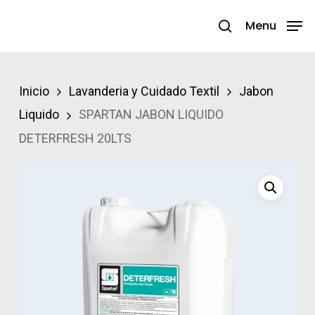
Skip
Menu
search
to
Close
main
Menu
content
Inicio
Lavanderia y Cuidado Textil
Jabon
Liquido
SPARTAN JABON LIQUIDO
DETERFRESH 20LTS