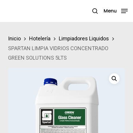
Skip
Menu
search
to
Close
main
Menu
content
Inicio
Hotelería
Limpiadores Liquidos
SPARTAN LIMPIA VIDRIOS CONCENTRADO
GREEN SOLUTIONS 5LTS