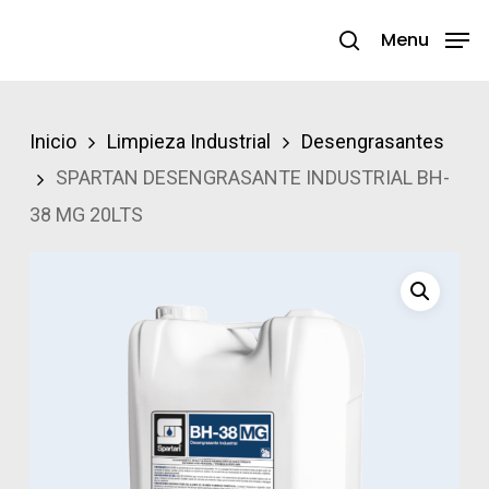
Skip
Menu
search
to
Close
main
Menu
content
Inicio
Limpieza Industrial
Desengrasantes
SPARTAN DESENGRASANTE INDUSTRIAL BH-
38 MG 20LTS