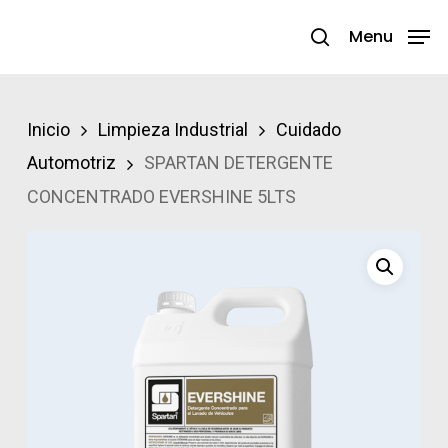
Skip
Menu
search
to
Close
main
Menu
content
Inicio
Limpieza Industrial
Cuidado
Automotriz
SPARTAN DETERGENTE
CONCENTRADO EVERSHINE 5LTS