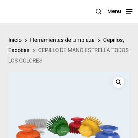
Skip
Menu
search
to
Close
main
Menu
content
Inicio
Herramientas de Limpieza
Cepillos,
Escobas
CEPILLO DE MANO ESTRELLA TODOS
LOS COLORES