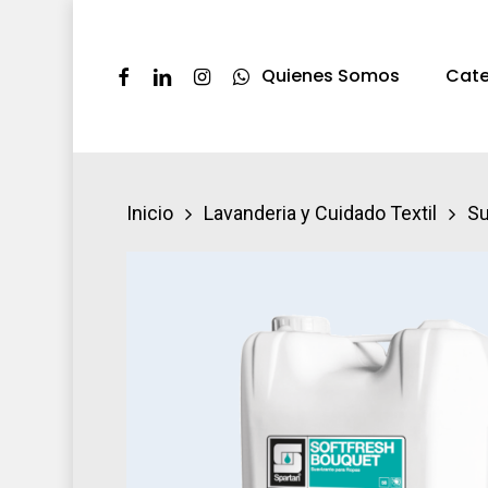
Skip
to
Facebook
Linkedin
Instagram
Whatsapp
Quienes Somos
Cate
main
content
Presione ENTER pra buscar o ESC par
Inicio
Lavanderia y Cuidado Textil
Su