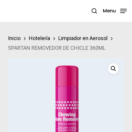
Skip
Menu
search
to
Close
main
Menu
content
Inicio
Hotelería
Limpiador en Aerosol
SPARTAN REMOVEDOR DE CHICLE 360ML