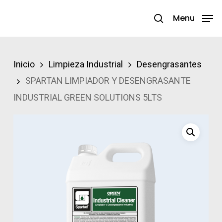
Skip
Menu
search
to
Close
main
Menu
content
Inicio
Limpieza Industrial
Desengrasantes
SPARTAN LIMPIADOR Y DESENGRASANTE
INDUSTRIAL GREEN SOLUTIONS 5LTS