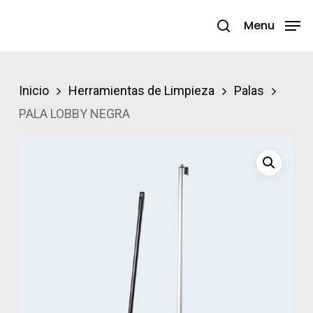
Skip
Menu
search
to
Close
main
Menu
content
Inicio
Herramientas de Limpieza
Palas
PALA LOBBY NEGRA