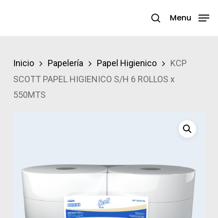
Skip
Menu
search
to
Close
main
Menu
content
Inicio
Papelería
Papel Higienico
KCP
SCOTT PAPEL HIGIENICO S/H 6 ROLLOS x
550MTS